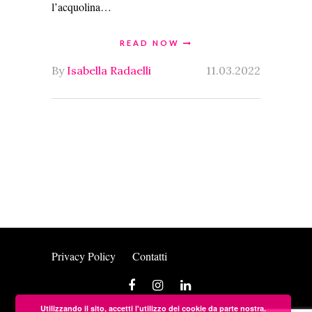
l’acquolina…
READ NOW
By
Isabella Radaelli
11.03.2022
Privacy Policy
Contatti
Utilizzando il sito, accetti l'utilizzo dei cookie da parte nostra.