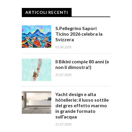
ARTICOLI RECENTI
S.Pellegrino Sapori
Ticino 2026 celebra la
Svizzera
01.08.2026
Il Bikini compie 80 anni (e
non li dimostra!)
23.07.2026
Yacht design e alta
hôtellerie: il lusso sottile
del gres effetto marmo
in grande formato
sull’acqua
21.07.2026