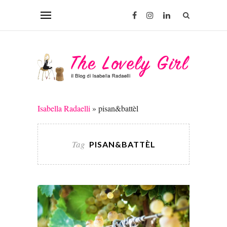
Isabella Radaelli
»
pisan&battèl
Tag
PISAN&BATTÈL