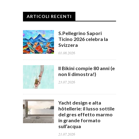
ARTICOLI RECENTI
S.Pellegrino Sapori
Ticino 2026 celebra la
Svizzera
01.08.2026
Il Bikini compie 80 anni (e
non li dimostra!)
23.07.2026
Yacht design e alta
hôtellerie: il lusso sottile
del gres effetto marmo
in grande formato
sull’acqua
21.07.2026