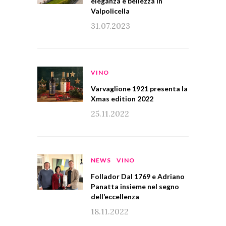
eleganza e bellezza in
Valpolicella
31.07.2023
VINO
Varvaglione 1921 presenta la
Xmas edition 2022
25.11.2022
NEWS
VINO
Follador Dal 1769 e Adriano
Panatta insieme nel segno
dell’eccellenza
18.11.2022