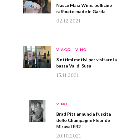
Nasce Maĩa Wine: bollicine
raffinate made in Garda
02.12.2021
VIAGGI
VINO
8 ottimi motivi per visitare la
bassa Val di Susa
15.11.2021
VINO
Brad Pitt annuncia l’uscita
dello Champagne Fleur de
Miraval ER2
20.10.2021