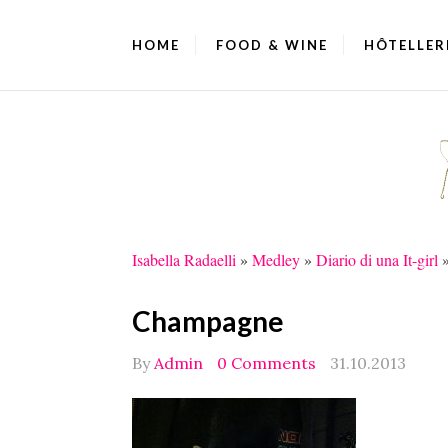
HOME
FOOD & WINE
HÔTELLER
Isabella Radaelli
»
Medley
»
Diario di una It-girl
Champagne
By
Admin
0 Comments
31.10.2013