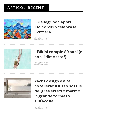
ARTICOLI RECENTI
S.Pellegrino Sapori
Ticino 2026 celebra la
Svizzera
01.08.2026
Il Bikini compie 80 anni (e
non li dimostra!)
23.07.2026
Yacht design e alta
hôtellerie: il lusso sottile
del gres effetto marmo
in grande formato
sull’acqua
21.07.2026