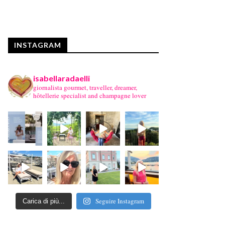
INSTAGRAM
isabellaradaelli
giornalista gourmet, traveller, dreamer,
hôtellerie specialist and champagne lover
Seguire Instagram
Carica di più...