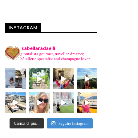
INSTAGRAM
isabellaradaelli
giornalista gourmet, traveller, dreamer,
hôtellerie specialist and champagne lover
Seguire Instagram
Carica di più...