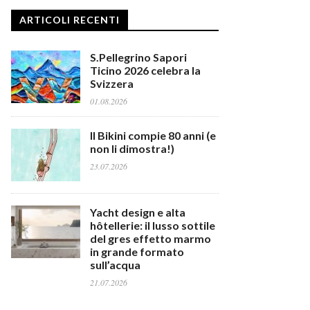
ARTICOLI RECENTI
S.Pellegrino Sapori
Ticino 2026 celebra la
Svizzera
01.08.2026
Il Bikini compie 80 anni (e
non li dimostra!)
23.07.2026
Yacht design e alta
hôtellerie: il lusso sottile
del gres effetto marmo
in grande formato
sull’acqua
21.07.2026