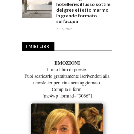
hôtellerie: il lusso sottile
del gres effetto marmo
in grande formato
sull’acqua
21.07.2026
I MIEI LIBRI
EMOZIONI
Il mio libro di poesie.
Puoi scaricarlo gratuitamente iscrivendoti alla
newsletter per rimanere aggiornato.
Compila il form:
[mc4wp_form id=”3066″]