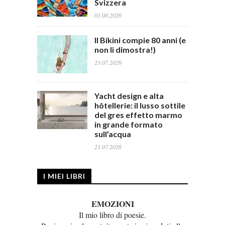
Svizzera
01.08.2026
Il Bikini compie 80 anni (e
non li dimostra!)
23.07.2026
Yacht design e alta
hôtellerie: il lusso sottile
del gres effetto marmo
in grande formato
sull’acqua
21.07.2026
I MIEI LIBRI
EMOZIONI
Il mio libro di poesie.