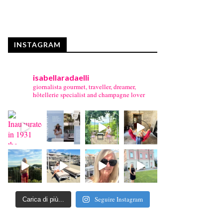
INSTAGRAM
isabellaradaelli
giornalista gourmet, traveller, dreamer,
hôtellerie specialist and champagne lover
Seguire Instagram
Carica di più...