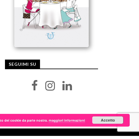
SEGUIMI SU
Accetto
lizzo dei cookie da parte nostra.
maggiori informazioni