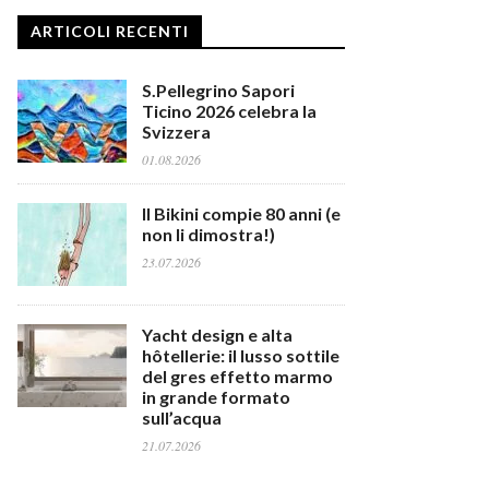
ARTICOLI RECENTI
S.Pellegrino Sapori
Ticino 2026 celebra la
Svizzera
01.08.2026
Il Bikini compie 80 anni (e
non li dimostra!)
23.07.2026
Yacht design e alta
hôtellerie: il lusso sottile
del gres effetto marmo
in grande formato
sull’acqua
21.07.2026