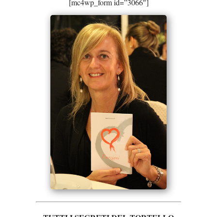
[mc4wp_form id=”3066″]