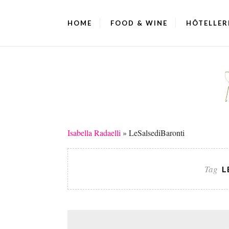
HOME
FOOD & WINE
HÔTELLER
Isabella Radaelli
»
LeSalsediBaronti
Tag
L