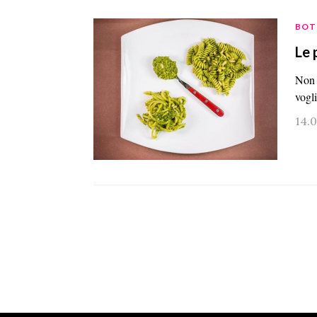
BOT
Le 
Non s
vogl
14.