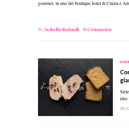
gourmet, in uno dei boutique hotel di Cinzia e 
By
Isabella Radaelli
0 Comments
DIA
Con
gla
Siete
idee 
18.1