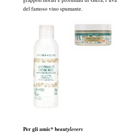
del famoso vino spumante.
Per gli amic* b
eautylovers