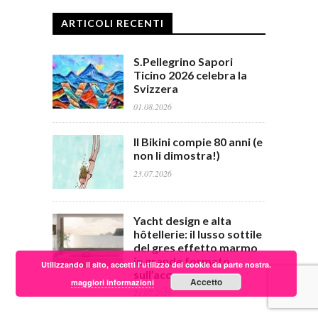
ARTICOLI RECENTI
S.Pellegrino Sapori
Ticino 2026 celebra la
Svizzera
01.08.2026
Il Bikini compie 80 anni (e
non li dimostra!)
23.07.2026
Yacht design e alta
hôtellerie: il lusso sottile
del gres effetto marmo
in grande formato
Utilizzando il sito, accetti l'utilizzo dei cookie da parte nostra.
sull’acqua
Accetto
maggiori informazioni
21.07.2026