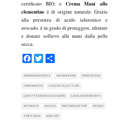
Crema Mani alle
certificato BIO; e
clementine
è di origine naturale. Grazie
alla presenza di acido ialuronico e
avocado, è in grado di proteggere, idratare
e donare sollievo alle mani dalla pelle
secca.
Facebook
Twitter
Condividi
ANDREADAPONTE
AROMAZONE
FABRIZIOLAI
INNBAMBOO
LAQUACOLLECTION
LEBOTTEGHESUGOLOGONE
LESALSEDIBARONTI
MIOMOJO
NATALE
PASTAVALENTINI
REGALI
TERITORIA
XERJOFF