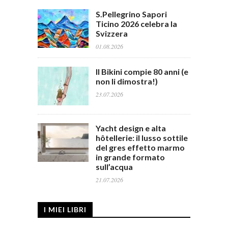
S.Pellegrino Sapori
Ticino 2026 celebra la
Svizzera
01.08.2026
Il Bikini compie 80 anni (e
non li dimostra!)
23.07.2026
Yacht design e alta
hôtellerie: il lusso sottile
del gres effetto marmo
in grande formato
sull’acqua
21.07.2026
I MIEI LIBRI