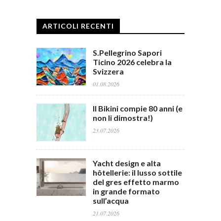
ARTICOLI RECENTI
S.Pellegrino Sapori
Ticino 2026 celebra la
Svizzera
01.08.2026
Il Bikini compie 80 anni (e
non li dimostra!)
23.07.2026
Yacht design e alta
hôtellerie: il lusso sottile
del gres effetto marmo
in grande formato
sull’acqua
21.07.2026