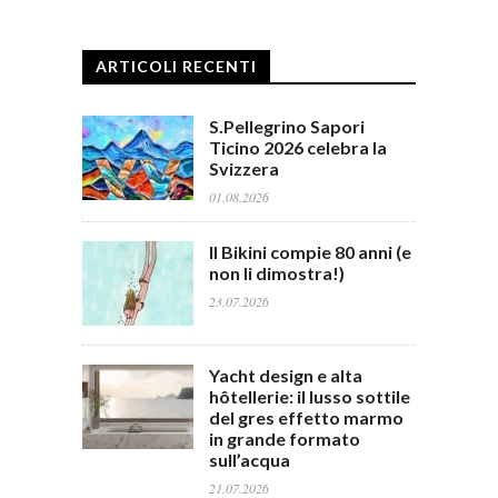
ARTICOLI RECENTI
S.Pellegrino Sapori
Ticino 2026 celebra la
Svizzera
01.08.2026
Il Bikini compie 80 anni (e
non li dimostra!)
23.07.2026
Yacht design e alta
hôtellerie: il lusso sottile
del gres effetto marmo
in grande formato
sull’acqua
21.07.2026