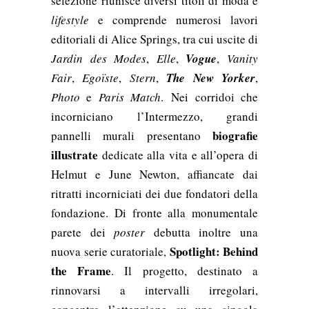
selezione riunisce diversi titoli di moda e
lifestyle
e comprende numerosi lavori
editoriali di Alice Springs, tra cui uscite di
Jardin des Modes
,
Elle
,
Vogue
,
Vanity
Fair
,
Egoïste
,
Stern
,
The New Yorker
,
Photo
e
Paris Match
. Nei corridoi che
incorniciano l’Intermezzo, grandi
biografie
pannelli murali presentano
illustrate
dedicate alla vita e all’opera di
Helmut e June Newton, affiancate dai
ritratti incorniciati dei due fondatori della
fondazione. Di fronte alla monumentale
parete dei
poster
debutta inoltre una
Spotlight: Behind
nuova serie curatoriale,
the Frame
. Il progetto, destinato a
rinnovarsi a intervalli irregolari,