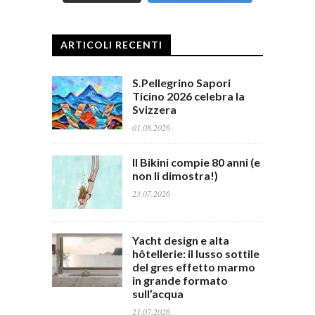
ARTICOLI RECENTI
S.Pellegrino Sapori
Ticino 2026 celebra la
Svizzera
01.08.2026
Il Bikini compie 80 anni (e
non li dimostra!)
23.07.2026
Yacht design e alta
hôtellerie: il lusso sottile
del gres effetto marmo
in grande formato
sull’acqua
21.07.2026