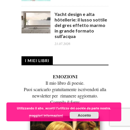
Yacht design e alta
hôtellerie: il lusso sottile
del gres effetto marmo
in grande formato
sull’acqua
21.07.2026
I MIEI LIBRI
EMOZIONI
Il mio libro di poesie.
Puoi scaricarlo gratuitamente iscrivendoti alla
newsletter per rimanere aggiornato.
Compila il form:
[mc4wp_form id=”3066″]
Utilizzando il sito, accetti l'utilizzo dei cookie da parte nostra.
Accetto
maggiori informazioni