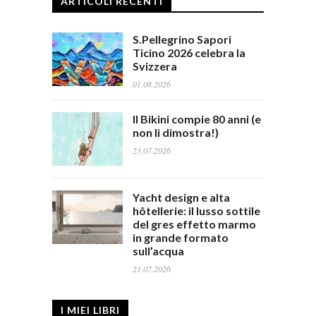
ARTICOLI RECENTI
S.Pellegrino Sapori
Ticino 2026 celebra la
Svizzera
01.08.2026
Il Bikini compie 80 anni (e
non li dimostra!)
23.07.2026
Yacht design e alta
hôtellerie: il lusso sottile
del gres effetto marmo
in grande formato
sull’acqua
21.07.2026
I MIEI LIBRI