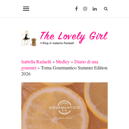
Isabella Radaelli
»
Medley
»
Diario di una
gourmet
»
Torna Gourmantico Summer Edition
2026