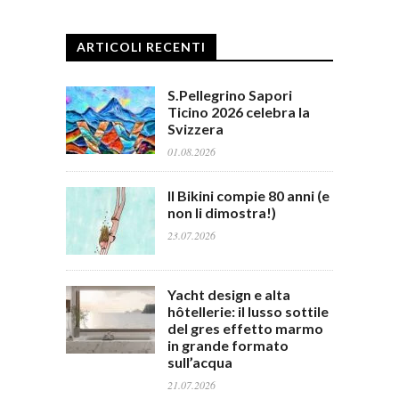
ARTICOLI RECENTI
S.Pellegrino Sapori
Ticino 2026 celebra la
Svizzera
01.08.2026
Il Bikini compie 80 anni (e
non li dimostra!)
23.07.2026
Yacht design e alta
hôtellerie: il lusso sottile
del gres effetto marmo
in grande formato
sull’acqua
21.07.2026