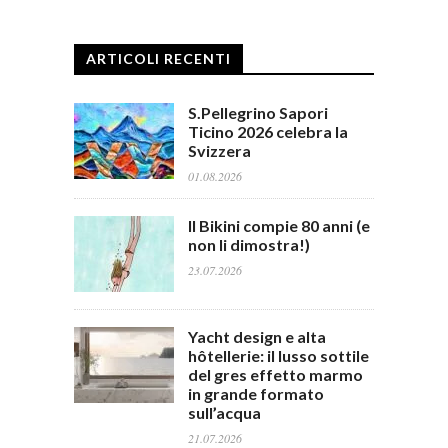
ARTICOLI RECENTI
S.Pellegrino Sapori
Ticino 2026 celebra la
Svizzera
01.08.2026
Il Bikini compie 80 anni (e
non li dimostra!)
23.07.2026
Yacht design e alta
hôtellerie: il lusso sottile
del gres effetto marmo
in grande formato
sull’acqua
21.07.2026