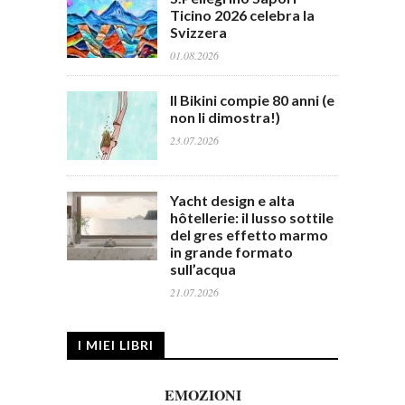
Ticino 2026 celebra la
Svizzera
01.08.2026
Il Bikini compie 80 anni (e
non li dimostra!)
23.07.2026
Yacht design e alta
hôtellerie: il lusso sottile
del gres effetto marmo
in grande formato
sull’acqua
21.07.2026
I MIEI LIBRI
EMOZIONI