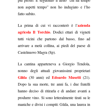
più presto. E seguendo il detto “chi ha tempo
non aspetti tempo” non ho indugiato e l’ho
fatto subito.
azienda
La prima di cui vi racconterò è l’
agricola Il Torchio
. Dodici ettari di vigneti
tutti vicini che partono dal basso, fino ad
arrivare a metà collina, ai piedi del paese
di
Castelnuovo Magra (Sp).
La cantina apparteneva a Giorgio Tendola,
nonno degli attuali giovanissimi proprietari
Gilda
Edoardo Musetti
(30 anni) ed
(21).
Dopo la sua morte, tre anni fa, i due fratelli
hanno deciso di ritirarla e di andare avanti a
produrre vino. Si sono letteralmente
tirati su le
maniche e divisi i compiti: Gilda, una laurea in