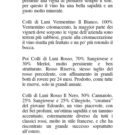
permette alla vigna di prendere sempre il sole,
per questo il vino ha una bella sapidità e un
gusto
molto minerale.
Colli di Luni Vermentino Il Bianco, 100%
Vermentino criomacerato, la maggior parte dei
vigneti dove sorgono le vigne dell’azienda sono
terreni più sabbiosi, grazie alla criomacerazione
il vino risulta più fruttato e un po’ più rotondo il
bocca.
Poi Colli di Luni Rosso, 70% Sangiovese e
30% Merlot, molto persistente e ben
strutturato.
Rosso Riserva, stesso taglio del
rosso precedente, con affinamento in
grandi
botti di rovere per 24 mesi. Prodotto, come tutte
le riserve, solo in grandi annate.
Colli di Luni Rosso Il Nero, 50% Cannaiolo,
25% Sangiovese e 25% Ciliegiolo, “creatura”
del giovane Edoardo,
un vino piacevole, con
dei bei profumi, un’ottima sapidità e un tannino
accentuato, estremamente diverso da tutti i
classici rossi, molto in stile francese, e che ha
riscontrato un grande successo soprattutto
all’estero.