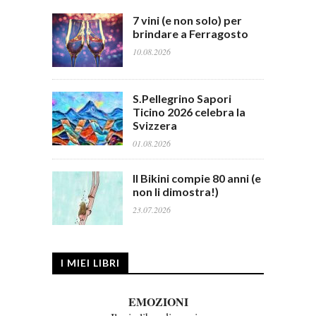
7 vini (e non solo) per
brindare a Ferragosto
10.08.2026
S.Pellegrino Sapori
Ticino 2026 celebra la
Svizzera
01.08.2026
Il Bikini compie 80 anni (e
non li dimostra!)
23.07.2026
I MIEI LIBRI
EMOZIONI