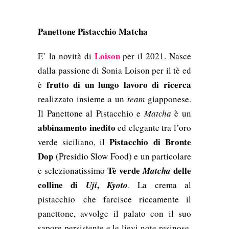
Panettone Pistacchio Matcha
Loison
E’ la novità di
per il 2021. Nasce
dalla passione di Sonia Loison per il tè ed
frutto di un lungo lavoro di ricerca
è
realizzato insieme a un
team
giapponese.
Il Panettone al Pistacchio e
Matcha
è un
abbinamento inedito
ed elegante tra l’oro
Pistacchio
di Bronte
verde siciliano, il
Dop
(Presidio Slow Food) e un particolare
Tè verde
delle
e selezionatissimo
Matcha
colline di
,
Uji
Kyoto
. La crema al
pistacchio
che farcisce riccamente il
panettone, avvolge il palato con il suo
sapore persistente e le lievi note resinose,