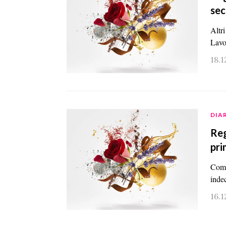
se
Altri
Lavo
18.
DIAR
Reg
pri
Come 
inde
16.