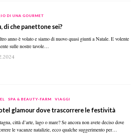
RIO DI UNA GOURMET
u, di che panettone sei?
ltro anno è volato e siamo di nuovo quasi giunti a Natale. E volente
lente sulle nostre tavole…
12.2024
EL
SPA & BEAUTY-FARM
VIAGGI
otel glamour dove trascorrere le festività
agna, città d’arte, lago o mare? Se ancora non avete deciso dove
correre le vacanze natalizie, ecco qualche suggerimento per…