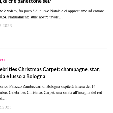
u, di che panettone sei?
no è volato, fra poco è di nuovo Natale e ci apprestiamo ad entrare
2024. Naturalmente sulle nostre tavole…
12.2023
NTI
ebrities Christmas Carpet: champagne, star,
a e lusso a Bologna
torico Palazzo Zambeccari di Bologna ospiterà la sera del 14
mbre, Celebrities Christmas Carpet, una serata all’insegna del red
et,…
2.2023