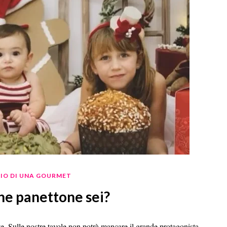
RIO DI UNA GOURMET
che panettone sei?
rte. Sulle nostre tavole non potrà mancare il grande protagonista