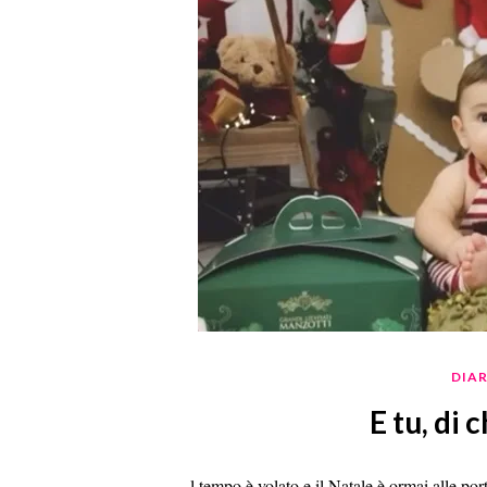
DIA
E tu, di 
l tempo è volato e il Natale è ormai alle po