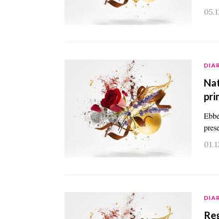
05.
DIAR
Nat
pri
Ebbe
pres
01.1
DIAR
Reg