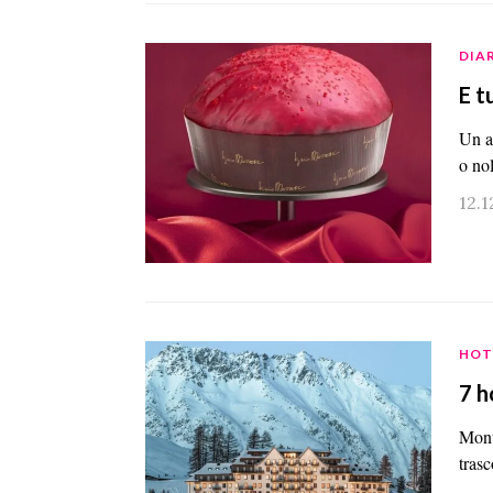
DIA
E t
Un a
o no
12.
HOT
7 h
Mont
tras