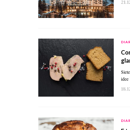
21.1
DIA
Con
gla
Siete
idee 
18.1
DIA