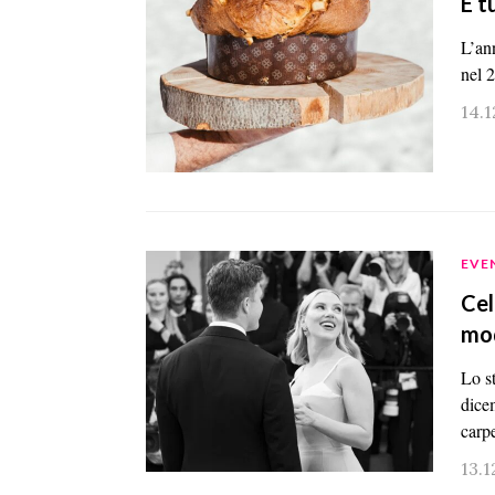
E t
L’an
nel 
14.
EVE
Cel
mod
Lo s
dice
carp
13.1