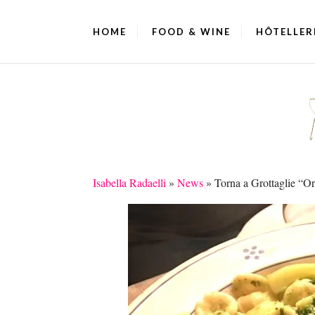
HOME
FOOD & WINE
HÔTELLER
Isabella Radaelli
»
News
»
Torna a Grottaglie “Or