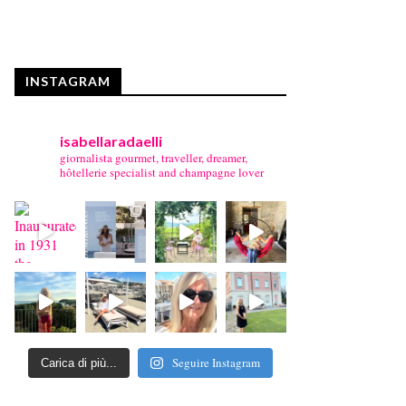
INSTAGRAM
isabellaradaelli
giornalista gourmet, traveller, dreamer,
hôtellerie specialist and champagne lover
Seguire Instagram
Carica di più...