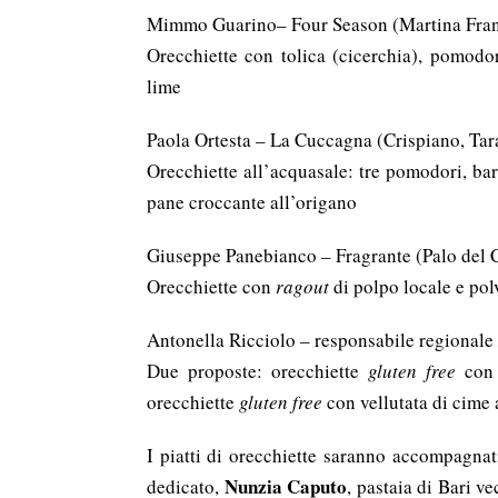
Mimmo Guarino– Four Season (Martina Fran
Orecchiette con tolica (cicerchia), pomodor
lime
Paola Ortesta – La Cuccagna (Crispiano, Tar
Orecchiette all’acquasale: tre pomodori, barat
pane croccante all’origano
Giuseppe Panebianco – Fragrante (Palo del C
Orecchiette con
ragout
di polpo locale e polv
Antonella Ricciolo – responsabile regionale
Due proposte: orecchiette
gluten free
con c
orecchiette
gluten free
con vellutata di cime 
I piatti di orecchiette saranno accompagnati 
Nunzia Caputo
dedicato,
, pastaia di Bari ve