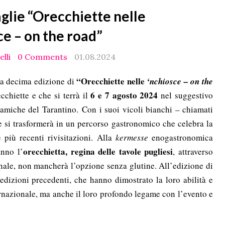
glie “Orecchiette nelle
ce – on the road”
lli
0 Comments
01.08.2024
“Orecchiette nelle
 la decima edizione di
‘nchiosce – on the
6 e 7 agosto 2024
ecchiette e che si
terrà il
nel suggestivo
eramiche del Tarantino.
Con i suoi vicoli bianchi – chiamati
e si trasformerà in un percorso gastronomico che celebra la
 più recenti rivisitazioni.
Alla
kermesse
enogastronomica
orecchietta, regina delle tavole pugliesi
anno l’
, attraverso
ionale, non mancherà l’opzione senza glutine. All’
edizione di
edizioni precedenti, che hanno dimostrato la loro abilità e
ternazionale, ma anche il loro profondo legame con l’evento e