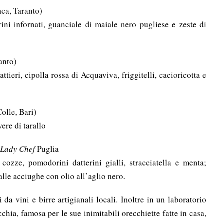
ca, Taranto)
ini infornati, guanciale di maiale nero pugliese e zeste di
anto)
tieri, cipolla rossa di Acquaviva, friggitelli, cacioricotta e
olle, Bari)
ere di tarallo
Lady Chef
Puglia
ozze, pomodorini datterini gialli, stracciatella e menta;
alle acciughe con olio all’aglio nero.
da vini e birre artigianali locali. Inoltre in un laboratorio
cchia, famosa per le sue inimitabili orecchiette fatte in casa,