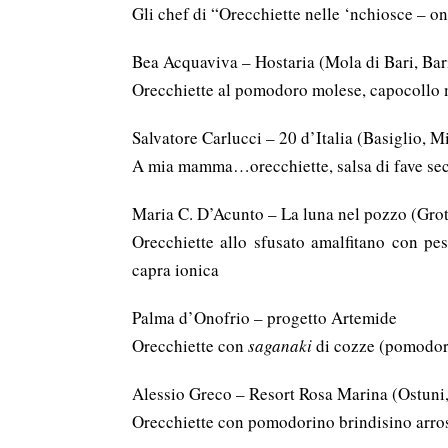
Gli chef di “Orecchiette nelle ‘nchiosce – on 
Bea Acquaviva – Hostaria (Mola di Bari, Bar
Orecchiette al pomodoro molese, capocollo m
Salvatore Carlucci – 20 d’Italia (Basiglio, M
A mia mamma…orecchiette, salsa di fave secch
Maria C. D’Acunto – La luna nel pozzo (Grot
Orecchiette allo sfusato amalfitano con pest
capra ionica
Palma d’Onofrio – progetto Artemide
Orecchiette con
saganaki
di cozze (pomodori,
Alessio Greco – Resort Rosa Marina (Ostuni,
Orecchiette con pomodorino brindisino arrost