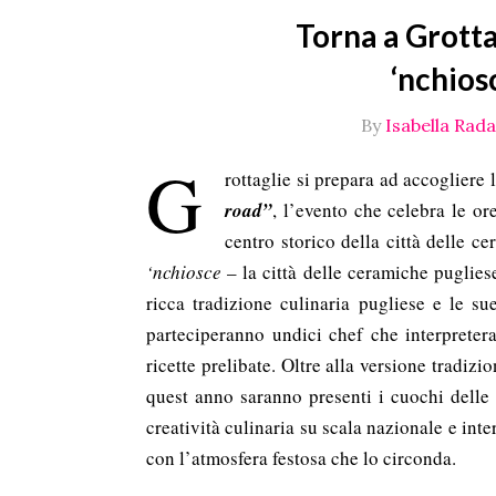
Torna a Grotta
‘nchios
By
Isabella Radae
G
rottaglie si prepara ad accogliere
road”
, l’evento che celebra le or
centro storico della città delle c
‘nchiosce
– la città delle ceramiche puglies
ricca tradizione culinaria pugliese e le sue
parteciperanno undici chef che
interpreter
ricette prelibate. Oltre alla versione tradiz
quest anno saranno presenti i cuochi delle 
creatività culinaria su scala nazionale e in
con l’atmosfera festosa che lo circonda.