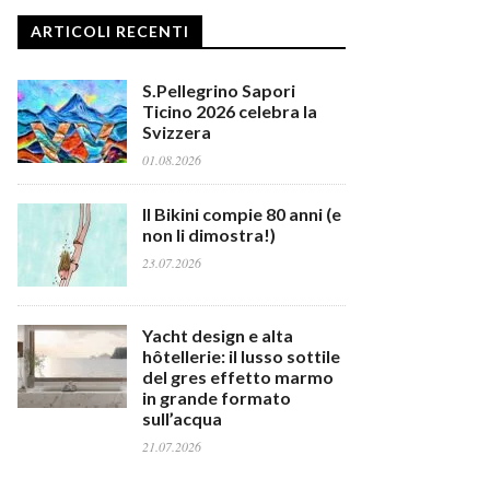
ARTICOLI RECENTI
S.Pellegrino Sapori
Ticino 2026 celebra la
Svizzera
01.08.2026
Il Bikini compie 80 anni (e
non li dimostra!)
23.07.2026
Yacht design e alta
hôtellerie: il lusso sottile
del gres effetto marmo
in grande formato
sull’acqua
21.07.2026