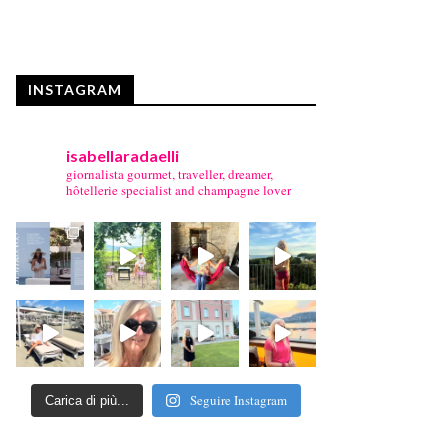
INSTAGRAM
isabellaradaelli
giornalista gourmet, traveller, dreamer,
hôtellerie specialist and champagne lover
Seguire Instagram
Carica di più...