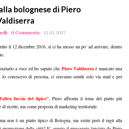
alla bolognese di Piero
Valdiserra
elli
0 Comments
13.01.2017
partito il 12 dicembre 2016, sì ci ha messo un po’ ad arrivare, dentro
to.
Piero Valdiserra
graziarlo a voce ed ho saputo che
è mancato una
lo conoscevo di persona, ci eravamo sentiti solo via mail e per
’altra faccia del tipico”
, Piero affronta il tema del piatto più
di ricette, ma come proposta di marketing territoriale.
ma non è un piatto tipico di Bologna, ma esiste però il ragù alla
 promozione della città? E’ questo il messaggio lanciato da Piero