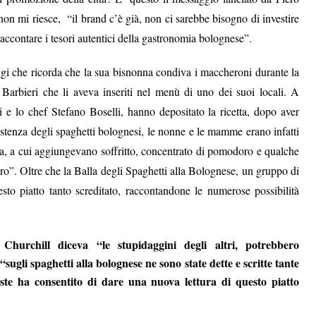
non mi riesce, “il brand c’è già, non ci sarebbe bisogno di investire
accontare i tesori autentici della gastronomia bolognese”.
i che ricorda che la sua bisnonna condiva i maccheroni durante la
arbieri che li aveva inseriti nel menù di uno dei suoi locali. A
e lo chef Stefano Boselli, hanno depositato la ricetta, dopo aver
istenza degli spaghetti bolognesi, le nonne e le mamme erano infatti
ca, a cui aggiungevano soffritto, concentrato di pomodoro e qualche
ro”. Oltre che la Balla degli Spaghetti alla Bolognese, un gruppo di
sto piatto tanto screditato, raccontandone le numerose possibilità
hurchill diceva “le stupidaggini degli altri, potrebbero
ugli spaghetti alla bolognese ne sono state dette e scritte tante
este ha consentito di dare una nuova lettura di questo piatto