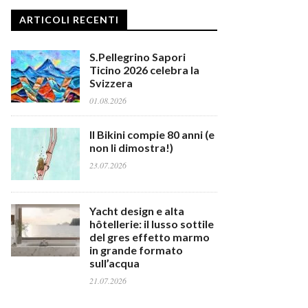
ARTICOLI RECENTI
S.Pellegrino Sapori
Ticino 2026 celebra la
Svizzera
01.08.2026
Il Bikini compie 80 anni (e
non li dimostra!)
23.07.2026
Yacht design e alta
hôtellerie: il lusso sottile
del gres effetto marmo
in grande formato
sull’acqua
21.07.2026