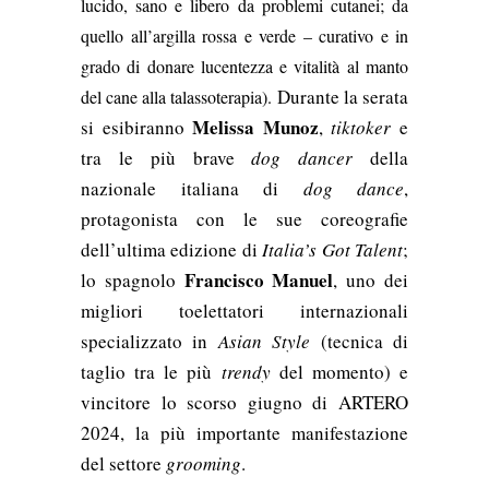
lucido, sano e libero da problemi cutanei; da
quello all’argilla rossa e verde – curativo e in
grado di donare lucentezza e vitalità al manto
Durante la serata
del cane alla talassoterapia).
Melissa Munoz
si esibiranno
,
tiktoker
e
tra le più brave
dog dancer
della
nazionale italiana di
dog dance
,
protagonista con le sue coreografie
dell’ultima edizione di
Italia’s Got Talent
;
Francisco Manuel
lo spagnolo
, uno dei
migliori toelettatori internazionali
specializzato in
Asian Style
(tecnica di
taglio tra le più
trendy
del momento) e
vincitore lo scorso giugno di ARTERO
2024, la più importante manifestazione
del settore
grooming
.