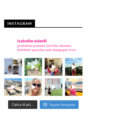
INSTAGRAM
isabellaradaelli
giornalista gourmet, traveller, dreamer,
hôtellerie specialist and champagne lover
Seguire Instagram
Carica di più...