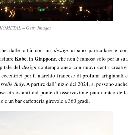
KOMETAL – Getty Images
anche dalle città con un
design
urbano particolare e con
Kobe
Giappone
visitare
, in
, che non è famosa solo per la sua
pitale del
design
contemporaneo con nuovi centri creativi
 eccentrici per il marchio francese di profumi artigianali e
erselle Buly
. A partire dall’inizio del 2024, si possono anche
ose circostanti dal ponte di osservazione panoramico della
o e un bar caffetteria girevole a 360 gradi.