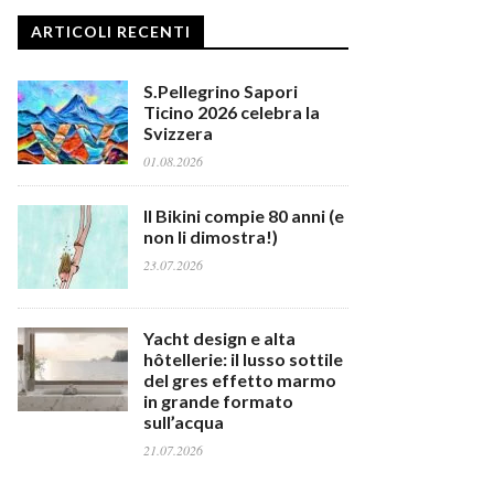
ARTICOLI RECENTI
S.Pellegrino Sapori
Ticino 2026 celebra la
Svizzera
01.08.2026
Il Bikini compie 80 anni (e
non li dimostra!)
23.07.2026
Yacht design e alta
hôtellerie: il lusso sottile
del gres effetto marmo
in grande formato
sull’acqua
21.07.2026