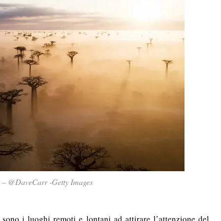
 – @DaveCarr -Getty Images
 sono i luoghi remoti e lontani ad attirare l’attenzione del