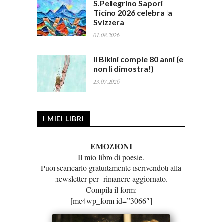
S.Pellegrino Sapori
Ticino 2026 celebra la
Svizzera
01.08.2026
Il Bikini compie 80 anni (e
non li dimostra!)
23.07.2026
I MIEI LIBRI
EMOZIONI
Il mio libro di poesie.
Puoi scaricarlo gratuitamente iscrivendoti alla
newsletter per rimanere aggiornato.
Compila il form:
[mc4wp_form id=”3066″]