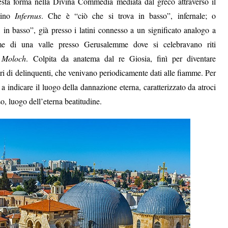
esta forma nella Divina Commedia mediata dal greco attraverso il
atino
Infernus
. Che è “
ciò che si trova in basso”, infernale;
o
, in basso”, già presso i latini connesso a un significato analogo a
 di una valle presso Gerusalemme dove si celebravano riti
o
Moloch
. Colpita da anatema dal re Giosia, finì per diventare
i di delinquenti, che venivano periodicamente dati alle fiamme. Per
indicare il luogo della dannazione eterna, caratterizzato da atroci
so, luogo dell’eterna beatitudine.