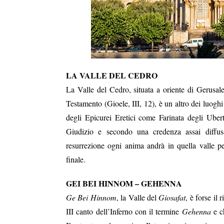
LA VALLE DEL CEDRO
La Valle del Cedro, situata a oriente di Gerusa
Testamento (Gioele, III, 12), è un altro dei luogh
degli Epicurei Eretici come Farinata degli Ubert
Giudizio e secondo una credenza assai diffus
resurrezione ogni anima andrà in quella valle pe
finale.
GEI BEI HINNOM – GEHENNA
Ge Bei Hinnom
, la Valle del
Giosafat
,
è f
orse il 
III canto dell’Inferno con il termine
Gehenna
e ch