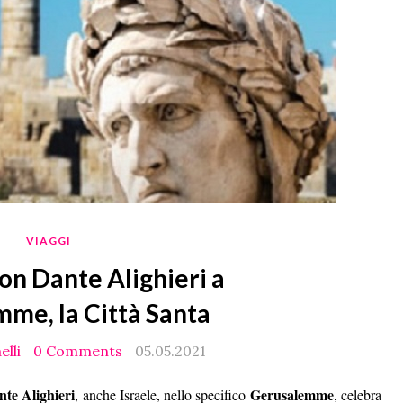
VIAGGI
con Dante Alighieri a
me, la Città Santa
elli
0 Comments
05.05.2021
te Alighieri
Gerusalemme
, anche Israele, nello specifico
, celebra