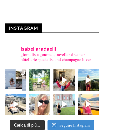
INSTAGRAM
isabellaradaelli
giornalista gourmet, traveller, dreamer,
hôtellerie specialist and champagne lover
Seguire Instagram
Carica di più...