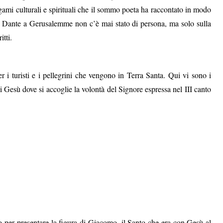
gami culturali e spirituali che il sommo poeta ha raccontato in modo
altà Dante a Gerusalemme non c’è mai stato di persona, ma solo sulla
itti.
r i turisti e i pellegrini che vengono in Terra Santa. Qui vi sono i
i Gesù dove si accoglie la volontà del Signore espressa nel III canto
o per presentare la figura di Giacomo, il Santo che era con Gesù al