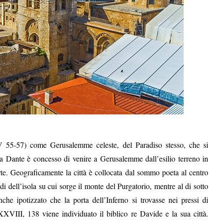
V 55-57) come Gerusalemme celeste,
del Paradiso stesso
, che si
 a Dante è concesso di venire a Gerusalemme dall’esilio terreno in
te. Geograficamente la città è collocata da
l sommo poeta
al centro
odi dell’isola su cui sorge il monte del Purgatorio, mentre al di sotto
nche
ipotizzato che
la porta dell’Inferno si trov
asse
nei pressi di
XXVIII, 138 viene individuato il biblico re Davide e la sua città.