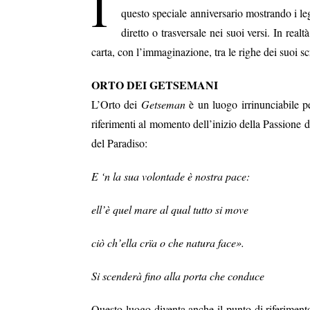
I
questo speciale anniversario mostrando i le
diretto o trasversale nei suoi versi. In re
carta, con l’immaginazione, tra le righe dei suoi scr
ORTO DEI GETSEMANI
L’Orto dei
Getseman
è un luogo irrinunciabile pe
riferimenti al momento dell’inizio della Passione d
del Paradiso:
E ‘n la sua volontade è nostra pace:
ell’è quel mare al qual tutto si move
ciò ch’ella crïa o che natura face».
Si scenderà fino alla porta che conduce
Questo luogo diventa anche il punto di riferiment