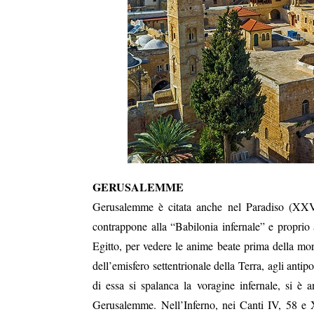
GERUSALEMME
Gerusalemme
è citata
anche nel Paradiso (XX
contrappone alla “Babilonia infernale” e proprio
Egitto, per vedere le anime beate prima della mor
dell’emisfero settentrionale della Terra, agli antip
di essa si spalanca la voragine infernale, si è
a
Gerusalemme.
Nell’Inferno,
nei Canti
IV, 58
e