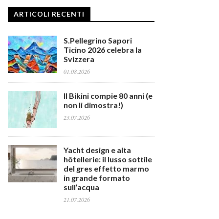
ARTICOLI RECENTI
S.Pellegrino Sapori
Ticino 2026 celebra la
Svizzera
01.08.2026
Il Bikini compie 80 anni (e
non li dimostra!)
23.07.2026
Yacht design e alta
hôtellerie: il lusso sottile
del gres effetto marmo
in grande formato
sull’acqua
21.07.2026