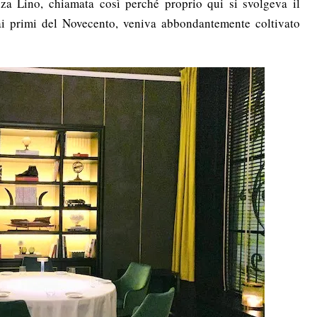
azza Lino, chiamata così perché proprio qui si svolgeva il
ai primi del Novecento, veniva abbondantemente coltivato