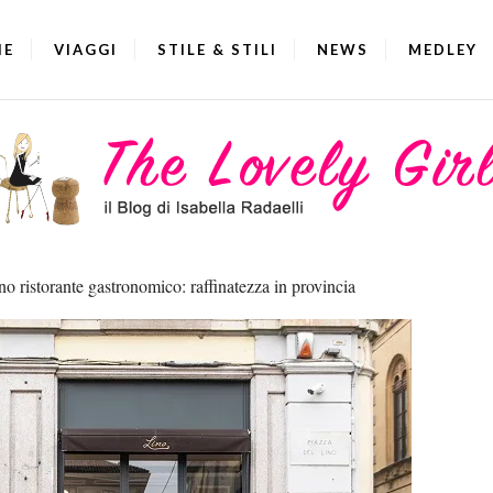
IE
VIAGGI
STILE & STILI
NEWS
MEDLEY
no ristorante gastronomico: raffinatezza in provincia