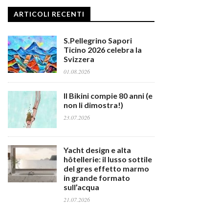
ARTICOLI RECENTI
S.Pellegrino Sapori
Ticino 2026 celebra la
Svizzera
01.08.2026
Il Bikini compie 80 anni (e
non li dimostra!)
23.07.2026
Yacht design e alta
hôtellerie: il lusso sottile
del gres effetto marmo
in grande formato
sull’acqua
21.07.2026