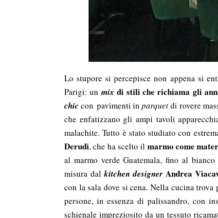
Lo stupore si percepisce non appena si ent
di stili che richiama gli ann
Parigi: un
mix
chic
con
pavimenti in
parquet
di rovere masse
che enfatizzano gli ampi tavoli apparecchia
malachite.
Tutto è stato studiato con estre
Derudi
marmo come materi
, che ha scelto il
al marmo verde Guatemala, fino al bianco d
Andrea Viaca
misura dal
kitchen designer
con la sala dove si cena. Nella cucina trova
persone, in essenza di palissandro, con ins
schienale impreziosito da un tessuto ricam