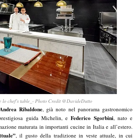
 e lo chef’s table_- Photo Credit @DavideDutto
Andrea Ribaldone
, già noto nel panorama gastronomico
Federico Sgorbini
prestigiosa guida Michelin, e
, nato e
azione maturata in importanti cucine in Italia e all’estero.
ttuale”
, il gusto della tradizione in veste attuale, in cui