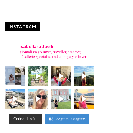
INSTAGRAM
isabellaradaelli
giornalista gourmet, traveller, dreamer,
hôtellerie specialist and champagne lover
Seguire Instagram
Carica di più...