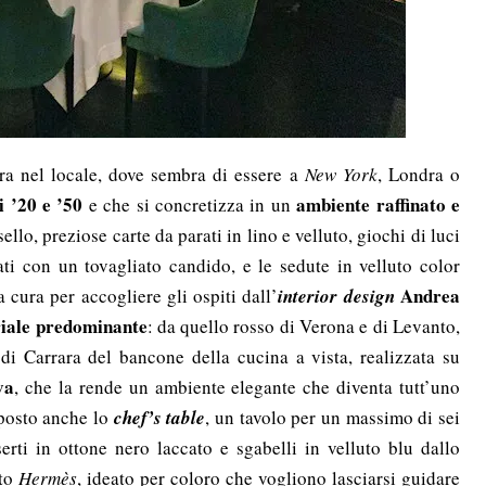
ra nel locale, dove sembra di essere a
New York
, Londra o
i ’20 e ’50
ambiente raffinato e
e che si concretizza in un
llo, preziose carte da parati in lino e velluto, giochi di luci
ti con un tovagliato candido, e le sedute in velluto color
Andrea
ma cura
per accogliere gli ospiti dall’
interior design
ale predominante
: da quello rosso di Verona e di Levanto,
i Carrara del bancone della cucina a vista, realizzata su
va
, che la rende un ambiente elegante che diventa tutt’uno
 posto anche lo
chef’s table
, un tavolo per un massimo di sei
erti in ottone nero laccato e sgabelli in velluto blu dallo
ato
Hermès
, ideato per coloro che vogliono lasciarsi guidare