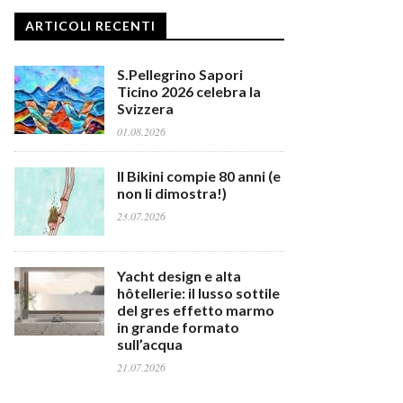
ARTICOLI RECENTI
S.Pellegrino Sapori
Ticino 2026 celebra la
Svizzera
01.08.2026
Il Bikini compie 80 anni (e
non li dimostra!)
23.07.2026
Yacht design e alta
hôtellerie: il lusso sottile
del gres effetto marmo
in grande formato
sull’acqua
21.07.2026