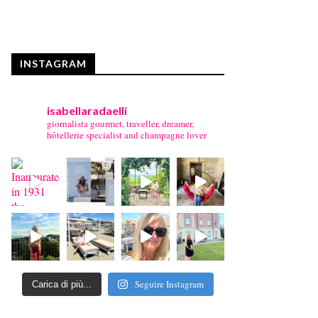
INSTAGRAM
isabellaradaelli
giornalista gourmet, traveller, dreamer,
hôtellerie specialist and champagne lover
Seguire Instagram
Carica di più...