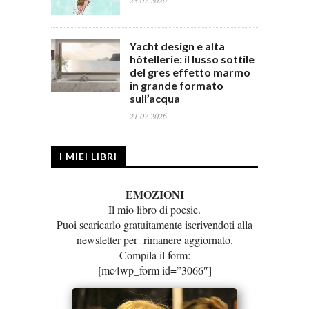
23.07.2026
Yacht design e alta
hôtellerie: il lusso sottile
del gres effetto marmo
in grande formato
sull’acqua
21.07.2026
I MIEI LIBRI
EMOZIONI
Il mio libro di poesie.
Puoi scaricarlo gratuitamente iscrivendoti alla
newsletter per rimanere aggiornato.
Compila il form:
[mc4wp_form id=”3066″]