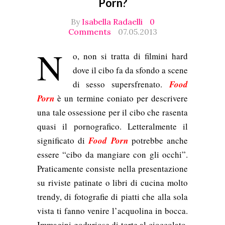
Porn?
By
Isabella Radaelli
0
Comments
07.05.2013
N
o, non si tratta di filmini hard
dove il cibo fa da sfondo a scene
di sesso supersfrenato.
Food
Porn
è un termine coniato per descrivere
una tale ossessione per il cibo che rasenta
quasi il pornografico.
Letteralmente il
significato di
Food Porn
potrebbe anche
essere “cibo da mangiare con gli occhi”.
Praticamente consiste nella presentazione
su riviste patinate o libri di cucina molto
trendy, di fotografie di piatti che alla sola
vista ti fanno venire l’acquolina in bocca.
Immagini goduriose di torte al cioccolato,