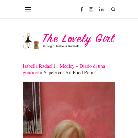
Isabella Radaelli
»
Medley
»
Diario di una
gourmet
»
Sapete cos’è il Food Porn?