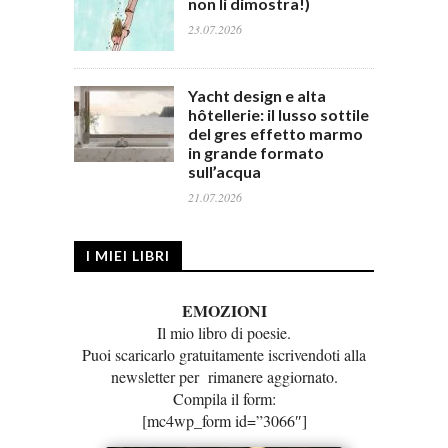
non li dimostra!)
23.07.2026
Yacht design e alta
hôtellerie: il lusso sottile
del gres effetto marmo
in grande formato
sull’acqua
21.07.2026
I MIEI LIBRI
EMOZIONI
Il mio libro di poesie.
Puoi scaricarlo gratuitamente iscrivendoti alla
newsletter per rimanere aggiornato.
Compila il form:
[mc4wp_form id=”3066″]