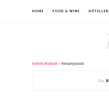
HOME
FOOD & WINE
HÔTELLER
Isabella Radaelli
»
birraartigianale
Tag
B