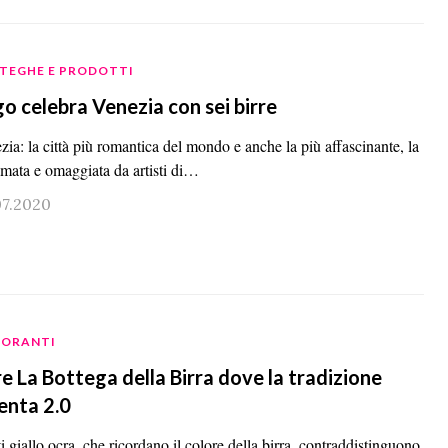
TEGHE E PRODOTTI
o celebra Venezia con sei birre
ia: la città più romantica del mondo e anche la più affascinante, la
amata e omaggiata da artisti di…
07.2020
TORANTI
e La Bottega della Birra dove la tradizione
enta 2.0
i giallo ocra, che ricordano il colore della birra, contraddistinguono