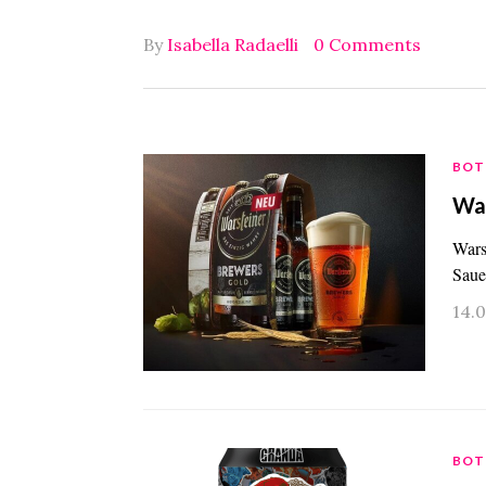
By
Isabella Radaelli
0 Comments
BOT
War
Wars
Saue
14.
BOT