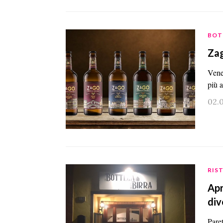
BOT
Zag
Venez
più 
02.
RIS
Apr
div
Paret