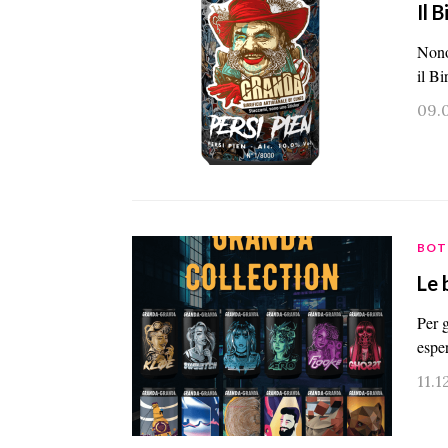
Il 
Nono
il B
09.
BOT
Le 
Per g
espe
11.1