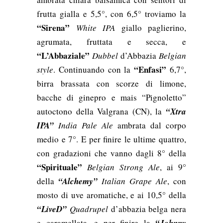
frutta gialla e 5,5°, con 6,5° troviamo la
“Sirena”
White IPA
giallo paglierino,
agrumata, fruttata e secca, e
“L’Abbaziale”
Dubbel
d’Abbazia
Belgian
“Enfasi”
style
. Continuando con la
6,7°,
birra brassata con scorze di limone,
bacche di ginepro e mais “Pignoletto”
autoctono della Valgrana (CN), la
“Xtra
IPA”
India Pale Ale
ambrata dal corpo
medio e 7°. E per finire le ultime quattro,
con gradazioni che vanno dagli 8° della
“Spirituale”
Belgian Strong Ale
, ai 9°
della
“Alchemy”
Italian Grape Ale
, con
mosto di uve aromatiche, e ai 10,5° della
“LiveD”
Quadrupel
d’abbazia belga nera
e caramellata, e per finire la