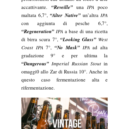
accattivante.
“
Reveille”
una
IPA
poco
maltata 6,7°,
“Alter Native”
un’altra
IPA
con aggiunta di pesche
6,7°,
“Regeneration”
IPA
a base di una ricetta
di birra scura 7°,
“Looking Glass”
West
Coast IPA
7°,
“No Mask”
IPA
ad alta
gradazione 9° e per ultima la
“Dangerous”
Imperial Russian Stout
in
omaggi0 allo Zar di Russia 10°. Anche in
questo caso fermentazione alta e
rifermentazione.