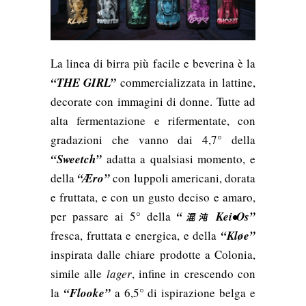
La linea di birra più facile e beverina è la
“THE GIRL”
commercializzata in lattine,
decorate con immagini di donne.
Tutte ad
alta fermentazione e rifermentate, con
gradazioni che vanno dai 4,7° della
“Sweetch”
adatta a qualsiasi momento, e
della
“Æro”
con luppoli americani, dorata
e fruttata, e con un gusto deciso e amaro,
per passare ai 5° della
“
Kei•Os”
混沌
fresca, fruttata e energica, e della
“Kløe”
inspirata dalle chiare prodotte a Colonia,
simile alle
lager
, infine in crescendo con
la
“Flooke”
a 6,5° di ispirazione belga e