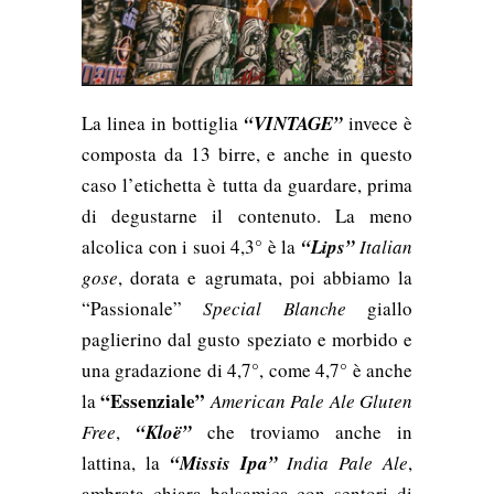
La linea in bottiglia
“VINTAGE”
invece è
composta da 13 birre, e anche in questo
caso l’etichetta è tutta da guardare, prima
di degustarne il contenuto. La meno
alcolica con i suoi 4,3° è la
“Lips”
Italian
gose
, dorata e agrumata, poi abbiamo la
“Passionale”
Special Blanche
giallo
paglierino dal gusto speziato e morbido e
una gradazione di 4,7°, come 4,7° è anche
“Essenziale”
la
American Pale Ale Gluten
Free
,
“Kloë”
che troviamo anche in
lattina, la
“Missis Ipa”
India Pale Ale
,
ambrata chiara balsamica con sentori di