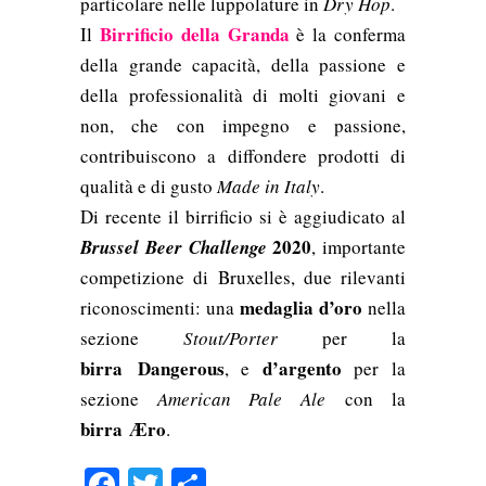
particolare nelle luppolature in
Dry Hop
.
Birrificio della Granda
Il
è la conferma
della grande capacità, della passione e
della professionalità di molti giovani e
non, che con impegno e passione,
contribuiscono a diffondere prodotti di
qualità e di gusto
Made in Italy
.
Di recente il birrificio si è aggiudicato al
2020
Brussel Beer Challenge
, importante
competizione di Bruxelles, due rilevanti
medaglia d’oro
riconoscimenti:
una
nella
sezione
Stout/Porter
per la
birra
Dangerous
d’argento
, e
per la
sezione
American Pale Ale
con la
birra
Æro
.
Facebook
Twitter
Condividi