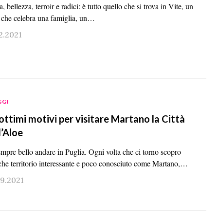
a, bellezza, terroir e radici: è tutto quello che si trova in Vite, un
o che celebra una famiglia, un…
2.2021
GGI
ottimi motivi per visitare Martano la Città
l’Aloe
empre bello andare in Puglia. Ogni volta che ci torno scopro
che territorio interessante e poco conosciuto come Martano,…
09.2021