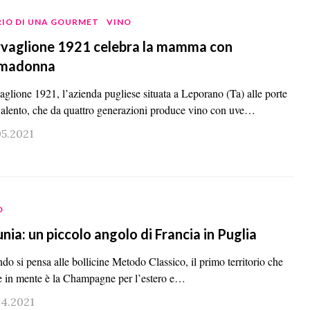
RIO DI UNA GOURMET
VINO
vaglione 1921 celebra la mamma con
imadonna
aglione 1921, l’azienda pugliese situata a Leporano (Ta) alle porte
Salento, che da quattro generazioni produce vino con uve…
05.2021
O
nia: un piccolo angolo di Francia in Puglia
o si pensa alle bollicine Metodo Classico, il primo territorio che
e in mente è la Champagne per l’estero e…
04.2021