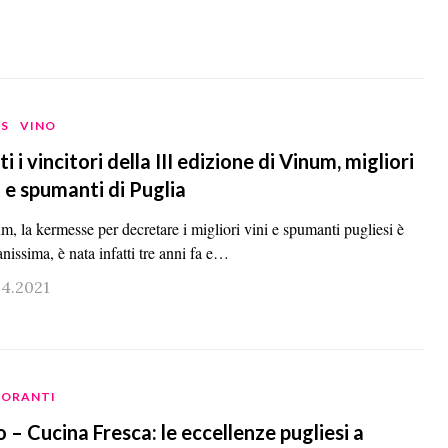
S
VINO
ti i vincitori della III edizione di Vinum, migliori
i e spumanti di Puglia
m, la kermesse per decretare i migliori vini e spumanti pugliesi è
nissima, è nata infatti tre anni fa e…
04.2021
TORANTI
o – Cucina Fresca: le eccellenze pugliesi a