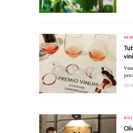
NEW
Tut
vin
Vinu
giova
26.
RIS
Oli