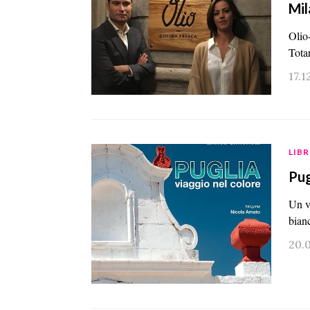
Mil
Olio
Totar
17.1
LIBR
Pug
Un vi
bian
20.