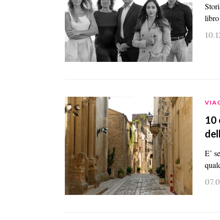
Stori
libr
10.1
VIA
10 
del
E’ s
qual
07.