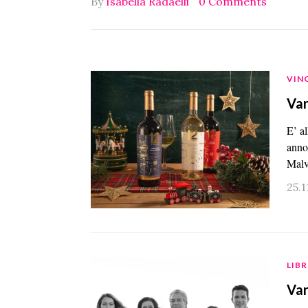
By
Isabella Radaelli
0 Comments
VIN
Var
E’ a
anno
Malv
25.1
LIBR
Var