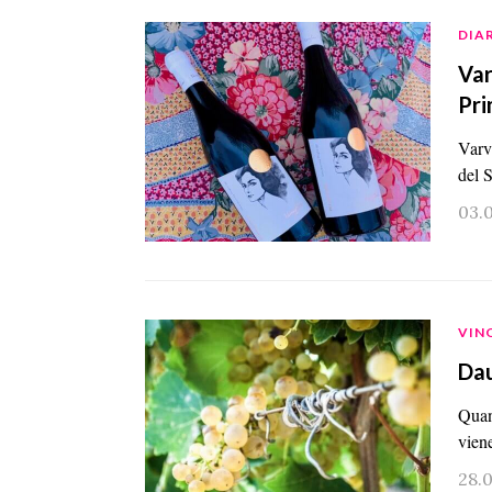
DIA
Var
Pr
Varv
del 
03.
VIN
Dau
Quand
vien
28.