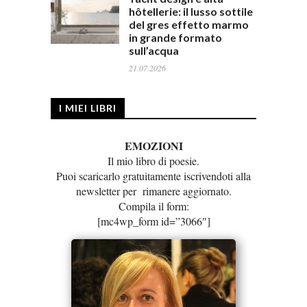
hôtellerie: il lusso sottile
del gres effetto marmo
in grande formato
sull’acqua
21.07.2026
I MIEI LIBRI
EMOZIONI
Il mio libro di poesie.
Puoi scaricarlo gratuitamente iscrivendoti alla
newsletter per rimanere aggiornato.
Compila il form:
[mc4wp_form id=”3066″]