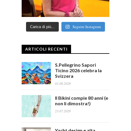
Seguire Instagram
Carica di più...
ARTICOLI RECENTI
S.Pellegrino Sapori
Ticino 2026 celebra la
Svizzera
01.08.2026
Il Bikini compie 80 anni (e
non li dimostra!)
23.07.2026
Yacht design e alta