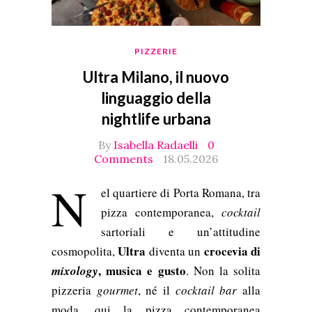
PIZZERIE
Ultra Milano, il nuovo
linguaggio della
nightlife urbana
By
Isabella Radaelli
0
Comments
18.05.2026
N
el quartiere di Porta Romana, tra
pizza contemporanea,
cocktail
sartoriali e un’attitudine
Ultra
crocevia di
cosmopolita,
diventa un
, musica e gusto
mixology
. Non la solita
pizzeria
gourmet
, né il
cocktail bar
alla
moda, qui la pizza contemporanea