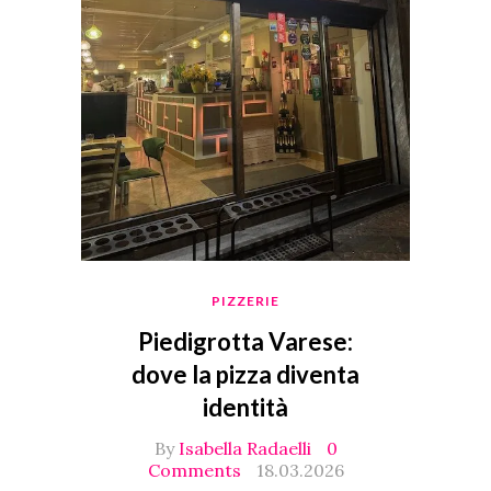
PIZZERIE
Piedigrotta Varese:
dove la pizza diventa
identità
By
Isabella Radaelli
0
Comments
18.03.2026