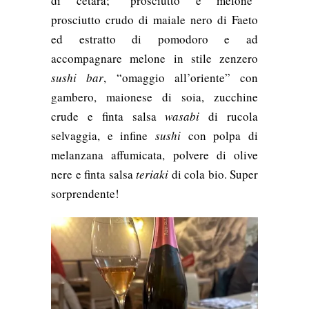
di cetara; “prosciutto e melone”
prosciutto crudo di maiale nero di Faeto
ed estratto di pomodoro e ad
accompagnare melone in stile zenzero
sushi bar
, “omaggio all’oriente” con
gambero, maionese di soia, zucchine
crude e finta salsa
wasabi
di rucola
selvaggia, e infine
sushi
con polpa di
melanzana affumicata, polvere di olive
nere e finta salsa
teriaki
di cola bio. Super
sorprendente!