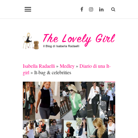
Isabella Radaelli
»
Medley
»
Diario di una It-
girl
»
It-bag & celebrities