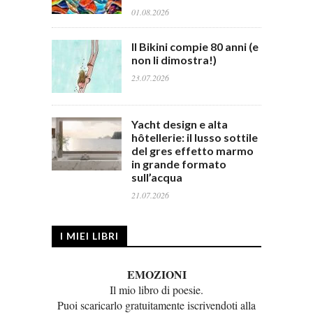
01.08.2026
Il Bikini compie 80 anni (e
non li dimostra!)
23.07.2026
Yacht design e alta
hôtellerie: il lusso sottile
del gres effetto marmo
in grande formato
sull’acqua
21.07.2026
I MIEI LIBRI
EMOZIONI
Il mio libro di poesie.
Puoi scaricarlo gratuitamente iscrivendoti alla