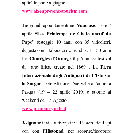
aprirà le porte a giugno.
www.aixenprovencetourism.com
Vaucluse
Tre grandi appuntamenti nel
: il 6 e 7
“
Les Printemps de Châteauneuf du
aprile
Pape”
festeggia 10 anni, con 85 viticoltori,
degustazioni, laboratori e vendita. I 150 anni
Le Chorégies d’Orange
il più antico festival
Fiera
di arte lirica, creato nel 1869 .
La
Internazionale degli Antiquari di L’Isle sur
la Sorgue
, 106
edizione
Due volte all’anno, a
a
Pasqua (19 – 22 aprile 2019) e attorno al
weekend del 15 Agosto.
www.provenceguide.it
Avignone
invita a riscoprire il Palazzo dei Papi
Histopad
con con l’
, per scoprire/riscoprire