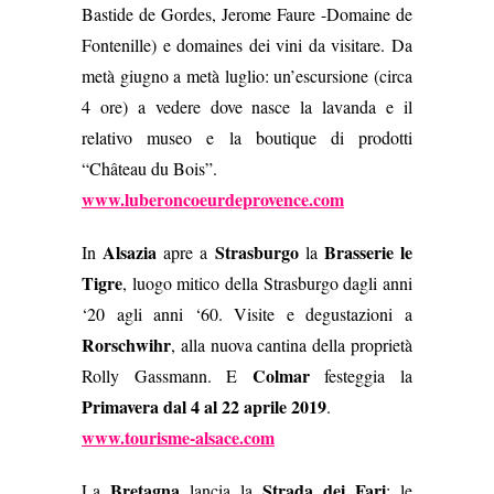
Bastide de Gordes, Jerome Faure -Domaine de
Fontenille) e domaines dei vini da visitare. D
a
metà giugno a metà luglio: un’escursione (circa
4 ore) a vedere dove nasce la lavanda e il
relativo museo e la boutique di prodotti
“Château du Bois”.
www.luberoncoeurdeprovence.com
Alsazia
Strasburgo
Brasserie le
In
apre a
la
Tigre
, luogo mitico della Strasburgo dagli anni
‘20 agli anni ‘60. Visite e degustazioni a
Rorschwihr
, alla nuova cantina della proprietà
Colmar
Rolly Gassmann. E
festeggia la
Primavera dal 4 al 22 aprile 2019
.
www.tourisme-alsace.com
Bretagna
Strada dei Fari
La
lancia la
: le