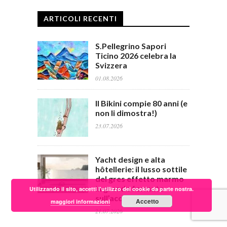
ARTICOLI RECENTI
S.Pellegrino Sapori
Ticino 2026 celebra la
Svizzera
01.08.2026
Il Bikini compie 80 anni (e
non li dimostra!)
23.07.2026
Yacht design e alta
hôtellerie: il lusso sottile
del gres effetto marmo
in grande formato
Utilizzando il sito, accetti l'utilizzo dei cookie da parte nostra.
sull’acqua
Accetto
maggiori informazioni
21.07.2026