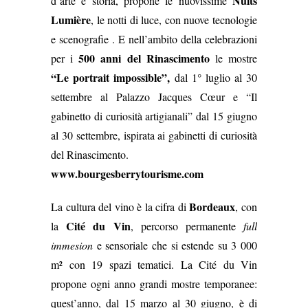
Nuits
d’arte e storia, propone le nuovissime
Lumière
, le notti di luce, con nuove tecnologie
e scenografie . E nell’ambito della celebrazioni
500 anni del Rinascimento
per i
le mostre
“Le portrait impossible”,
dal 1° luglio al 30
settembre al Palazzo Jacques Cœur e “Il
gabinetto di curiosità artigianali” dal 15 giugno
al 30 settembre, ispirata ai gabinetti di curiosità
del Rinascimento.
www.bourgesberrytourisme.com
Bordeaux
La cultura del vino è la cifra di
, con
Cité du Vin
la
, percorso permanente
full
immesion
e sensoriale che si estende su 3 000
m² con 19 spazi tematici. La Cité du Vin
propone ogni anno grandi mostre temporanee:
quest’anno, dal 15 marzo al 30 giugno, è di