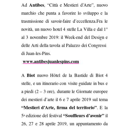
Antibes
Ad
, “
Città e Mestieri d’Arte”, n
uovo
marchio che punta a favorire lo sviluppo e la
trasmissione di savoir-faire d’eccellenza.Fra le
novità, un nuovo hotel 4 stelle La Villa e dal 1°
al 3 novembre 2019: il Week-end del Design e
delle Arti della tavola al Palazzo dei Congressi
di Juan-les-Pins.
www.antibesjuanlespins.com
Biot
A
nuovo Hôtel de la Bastide di Biot 4
stelle, e un itinerario con visite guidate in bus e
a piedi (2 – 3 ore), durante le Giornate europee
dei mestieri d’arte il 6 e 7 aprile 2019 sul tema
“Mestieri d’Arte, firma del territorio”
. E la
“Souffleurs d’avenir”
5
edizione del festival
il
a
26, 27 e 28 aprile 2019, un appuntamento da