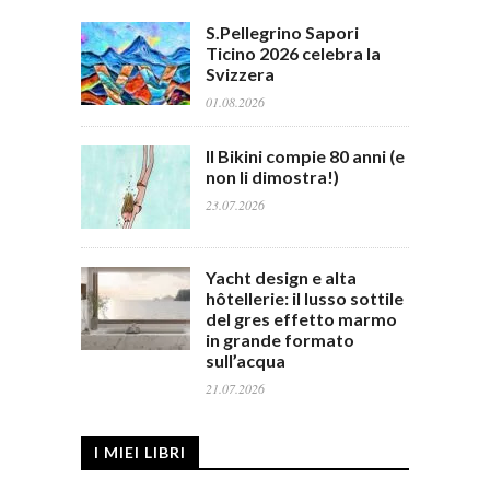
S.Pellegrino Sapori
Ticino 2026 celebra la
Svizzera
01.08.2026
Il Bikini compie 80 anni (e
non li dimostra!)
23.07.2026
Yacht design e alta
hôtellerie: il lusso sottile
del gres effetto marmo
in grande formato
sull’acqua
21.07.2026
I MIEI LIBRI