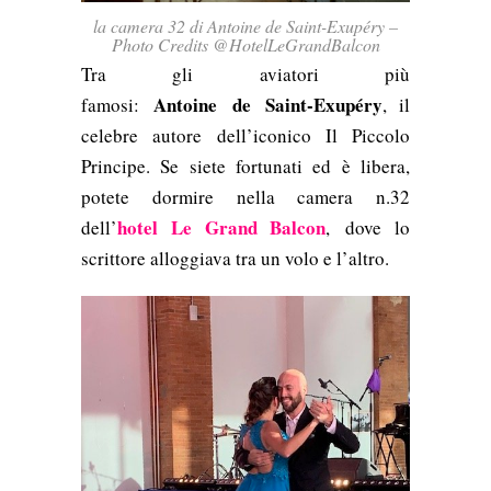
la camera 32 di Antoine de Saint-Exupéry –
Photo Credits @HotelLeGrandBalcon
Tra gli aviatori più
Antoine
de
Saint-Exupéry
famosi:
, il
celebre autore dell’iconico Il Piccolo
Principe. Se siete fortunati ed è libera,
potete dormire nella camera n.32
hotel Le Grand Balcon
dell’
,
dove lo
scrittore alloggiava tra un volo e l’altro.