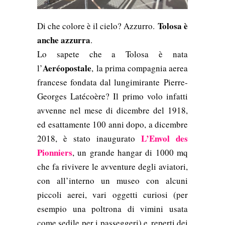
Tolosa è
Di che colore è il cielo? Azzurro.
anche azzurra
.
Lo sapete che a Tolosa è nata
A
eréopostale
l’
, la prima compagnia aerea
francese fondata dal lungimirante
Pierre-
Georges Latécoère? I
l primo volo infatti
avvenne nel mese di dicembre del 1918,
ed esattamente 100 anni dopo, a dicembre
L’Envol des
2018, è stato inaugurato
Pionniers
, un g
rande hangar di 1000 mq
che fa rivivere le avventure degli aviatori,
con all’interno un museo con alcuni
piccoli aerei, vari oggetti curiosi (per
esempio una poltrona di vimini usata
come sedile per i passeggeri) e
reperti dei