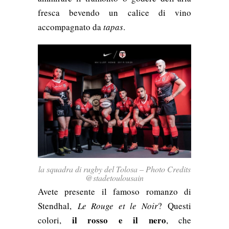
fresca bevendo un calice di vino
accompagnato da
tapas
.
la squadra di rugby del Tolosa – Photo Credits
@stadetoulousain
Avete presente il famoso romanzo di
Stendhal,
Le Rouge et le Noir
? Questi
il rosso e il nero
colori,
, che