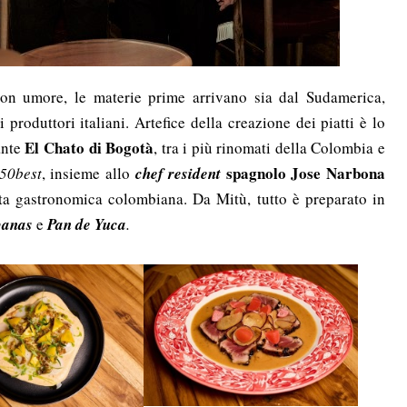
on umore, le materie prime arrivano sia dal Sudamerica,
 produttori italiani. Artefice della creazione dei piatti è lo
El Chato di Bogotà
ante
, tra i più rinomati della Colombia e
spagnolo
J
ose Narbona
 50best
, insieme allo
chef resident
osta gastronomica colombiana. Da Mitù, tutto è preparato in
banas
e
Pan de Yuca
.