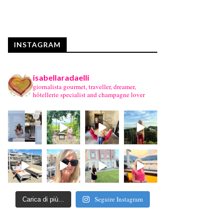
INSTAGRAM
isabellaradaelli
giornalista gourmet, traveller, dreamer,
hôtellerie specialist and champagne lover
Seguire Instagram
Carica di più...