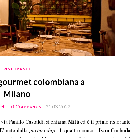
RISTORANTI
 gourmet colombiana a
Milano
elli
0 Comments
21.03.2022
Mitù
 via Panfilo Castaldi, si chiama
ed è il primo ristorante
Ivan Corboda
E’ nato dalla
partnership
di quattro amici: