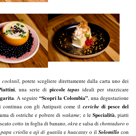
n
cocktail
, potete scegliere direttamente dalla carta uno dei
Piattini
piccole
, una serie di
tapas
ideali per stuzzicare
garita
“Scopri la Colombia”
. A seguire
, una degustazione
di pesce del
Si continua con gli A
ntipasti come il
ceviche
Specialità
puma di ostriche e polvere di
wakame
;
e le
, p
iatti
escato cotto in foglia di banano,
okra
e salsa di
chontaduro
o
,
papa criolla
e
aji di guatila
e
huacatay
o il
Solomillo
con