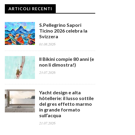
ARTICOLI RECENTI
S.Pellegrino Sapori
Ticino 2026 celebra la
Svizzera
01.08.2026
Il Bikini compie 80 anni (e
non li dimostra!)
23.07.2026
Yacht design e alta
hôtellerie: il lusso sottile
del gres effetto marmo
in grande formato
sull’acqua
21.07.2026