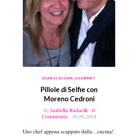
DIARIO DI UNA GOURMET
Pillole di Selfie con
Moreno Cedroni
By
Isabella Radaelli
0
Comments
18.08.2014
Uno chef appena scappato dalla…cucina!