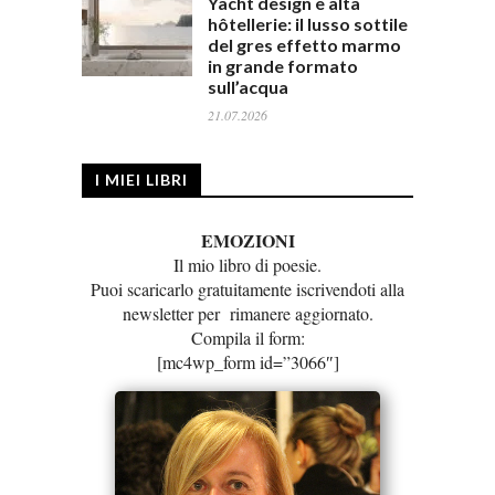
Yacht design e alta
hôtellerie: il lusso sottile
del gres effetto marmo
in grande formato
sull’acqua
21.07.2026
I MIEI LIBRI
EMOZIONI
Il mio libro di poesie.
Puoi scaricarlo gratuitamente iscrivendoti alla
newsletter per rimanere aggiornato.
Compila il form:
[mc4wp_form id=”3066″]