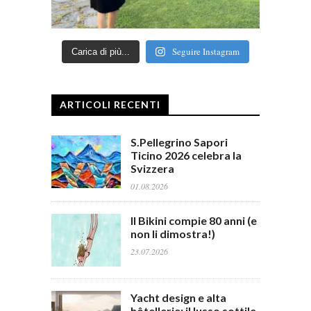
Seguire Instagram
Carica di più...
ARTICOLI RECENTI
S.Pellegrino Sapori
Ticino 2026 celebra la
Svizzera
01.08.2026
Il Bikini compie 80 anni (e
non li dimostra!)
23.07.2026
Yacht design e alta
hôtellerie: il lusso sottile