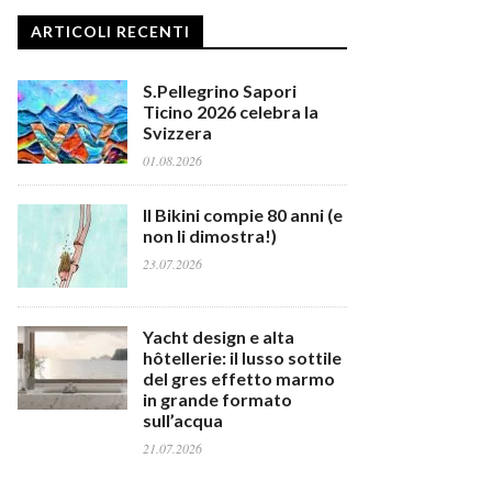
ARTICOLI RECENTI
S.Pellegrino Sapori
Ticino 2026 celebra la
Svizzera
01.08.2026
Il Bikini compie 80 anni (e
non li dimostra!)
23.07.2026
Yacht design e alta
hôtellerie: il lusso sottile
del gres effetto marmo
in grande formato
sull’acqua
21.07.2026