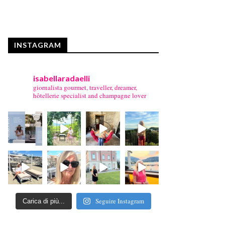
INSTAGRAM
isabellaradaelli
giornalista gourmet, traveller, dreamer,
hôtellerie specialist and champagne lover
Seguire Instagram
Carica di più...