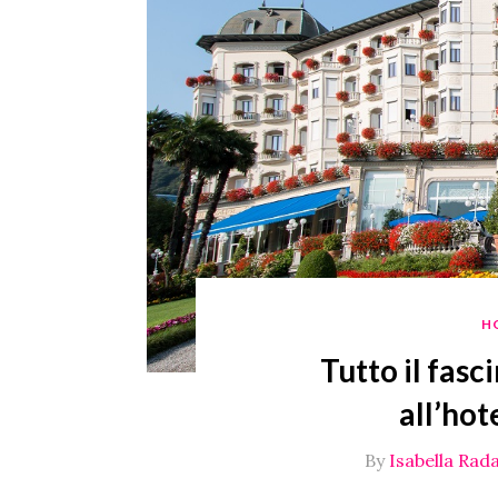
H
Tutto il fasc
all’hot
By
Isabella Rada