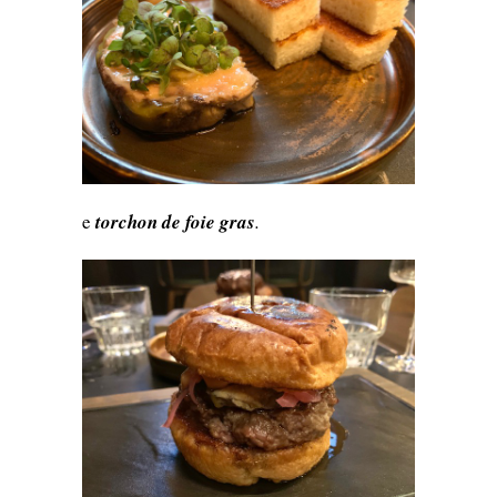
e
torchon de foie gras
.