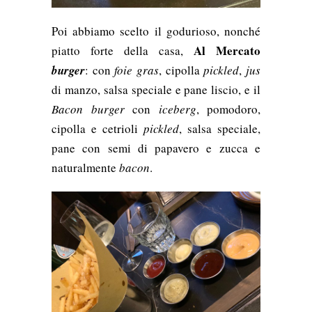
Poi abbiamo scelto il godurioso, nonché
Al Mercato
piatto forte della casa,
burger
: con
foie gras
, cipolla
pickled
,
jus
di manzo, salsa speciale e pane liscio, e il
Bacon
burger
con
i
ceberg
, pomodoro,
cipolla e cetrioli
pickled
, salsa speciale,
pane con semi di papavero e zucca e
naturalmente
bacon
.