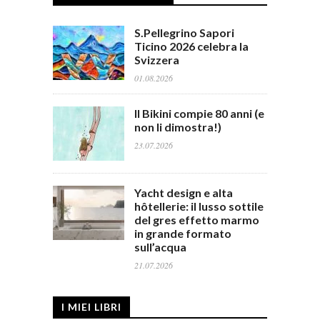
S.Pellegrino Sapori
Ticino 2026 celebra la
Svizzera
01.08.2026
Il Bikini compie 80 anni (e
non li dimostra!)
23.07.2026
Yacht design e alta
hôtellerie: il lusso sottile
del gres effetto marmo
in grande formato
sull’acqua
21.07.2026
I MIEI LIBRI