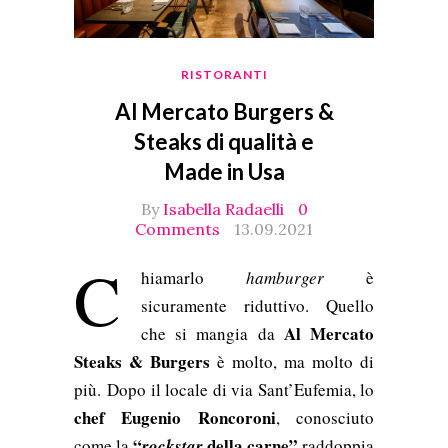
RISTORANTI
Al Mercato Burgers &
Steaks di qualità e
Made in Usa
By
Isabella Radaelli
0
Comments
13.09.2021
C
hiamarlo
hamburger
è
sicuramente riduttivo. Quello
Al Mercato
che si mangia da
Steaks & Burgers
è molto, ma molto di
più.
Dopo il locale di via Sant’Eufemia, lo
chef Eugenio Roncoroni
, conosciuto
“
della carne”
come la
rockstar
raddoppia