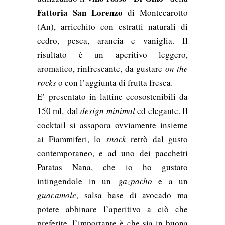
Fattoria San Lorenzo
di Montecarotto
(An), arricchito con
estratti naturali di
cedro, pesca, arancia e vaniglia. Il
risultato è un
aperitivo leggero,
aromatico, rinfrescante, da gustare
on the
rocks
o con l’aggiunta di frutta fresca.
E’ presentato in lattine ecosostenibili
da
150 ml,
dal
design minimal
ed elegante. Il
cocktail si assapora
ovviamente insieme
ai Fiammiferi, lo
snack
retrò dal gusto
contemporaneo, e ad uno dei pacchetti
Patatas Nana, che io
ho gustato
intingendole in un
gazpacho
e a un
guacamole
, salsa base di avocado ma
potete abbinare l’aperitivo a ciò che
preferite, l’importante è che sia in buona