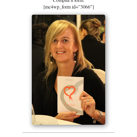
[mc4wp_form id=”3066″]