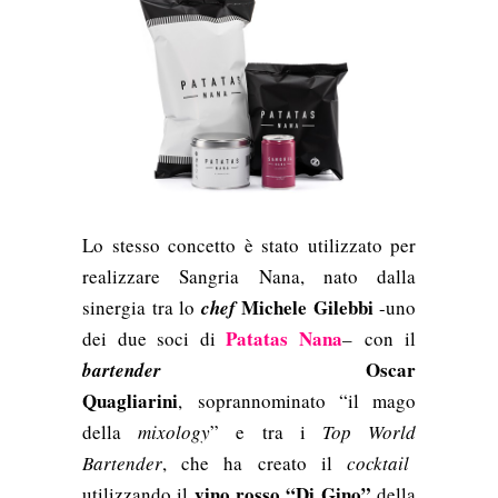
Lo stesso concetto è stato utilizzato per
realizzare Sangria Nana, nato dalla
Michele Gilebbi
sinergia tra lo
chef
-uno
Patatas Nana
dei due soci di
–
con il
Oscar
bartender
Quagliarini
,
soprannominato “il mago
della
mixology
” e tra i
Top World
Bartender
, che ha creato il
cocktail
vino rosso “Di Gino”
utilizzando il
della