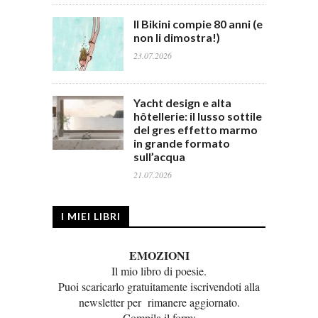
Il Bikini compie 80 anni (e
non li dimostra!)
23.07.2026
Yacht design e alta
hôtellerie: il lusso sottile
del gres effetto marmo
in grande formato
sull’acqua
21.07.2026
I MIEI LIBRI
EMOZIONI
Il mio libro di poesie.
Puoi scaricarlo gratuitamente iscrivendoti alla
newsletter per rimanere aggiornato.
Compila il form: