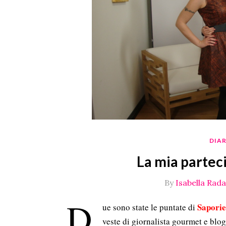
DIA
La mia partec
By
Isabella Radae
D
Sapori
ue sono state le puntate di
veste di giornalista gourmet e blog