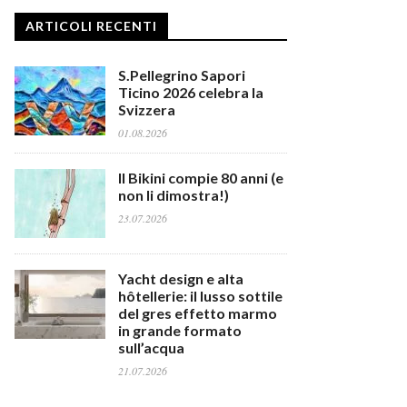
ARTICOLI RECENTI
S.Pellegrino Sapori
Ticino 2026 celebra la
Svizzera
01.08.2026
Il Bikini compie 80 anni (e
non li dimostra!)
23.07.2026
Yacht design e alta
hôtellerie: il lusso sottile
del gres effetto marmo
in grande formato
sull’acqua
21.07.2026