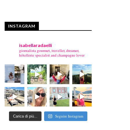
INSTAGRAM
isabellaradaelli
giornalista gourmet, traveller, dreamer,
hôtellerie specialist and champagne lover
Seguire Instagram
Carica di più...