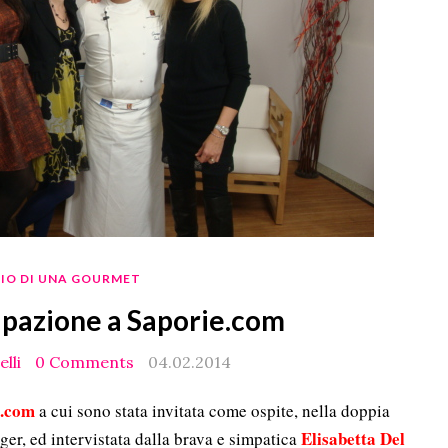
RIO DI UNA GOURMET
ipazione a Saporie.com
lli
0 Comments
04.02.2014
e.com
a cui sono stata invitata come ospite, nella doppia
Elisabetta Del
ger, ed intervistata dalla brava e simpatica