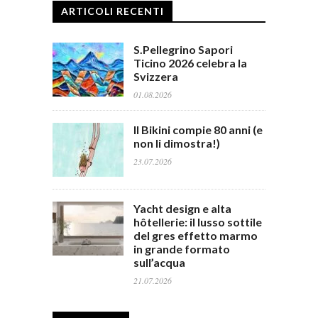
ARTICOLI RECENTI
S.Pellegrino Sapori
Ticino 2026 celebra la
Svizzera
01.08.2026
Il Bikini compie 80 anni (e
non li dimostra!)
23.07.2026
Yacht design e alta
hôtellerie: il lusso sottile
del gres effetto marmo
in grande formato
sull’acqua
21.07.2026